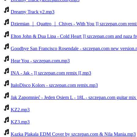
Dreamy Track v2.mp3
Dziemian ｜ Quattro ｜ Chives - With You ]] szczepan.com remi
Elton John & Dua Lipa - Cold Heart ]] szczepan.com and naza f
Goodbye San Francisco Rosendale - szczepan.com new version
Hear You - szczepan.com.mp3
INA - Jak - ]] szczepan.com remix [[.mp3
ItaloDisco Kolors - szczepan.com remix.mp3
Jak Zapomnieć - Jeden Osiem L - 18L - szczepan.com guitar mi
KZ2.mp3
KZ3.mp3
Kazka Plakala EDM Cover by szczepan.com & Nila Mania.mp3