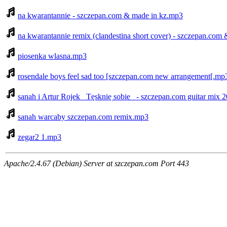
na kwarantannie - szczepan.com & made in kz.mp3
na kwarantannie remix (clandestina short cover) - szczepan.com
piosenka wlasna.mp3
rosendale boys feel sad too [szczepan.com new arrangement[.mp
sanah i Artur Rojek _Tęsknię sobie_ - szczepan.com guitar mix
sanah warcaby szczepan.com remix.mp3
zegar2 1.mp3
Apache/2.4.67 (Debian) Server at szczepan.com Port 443