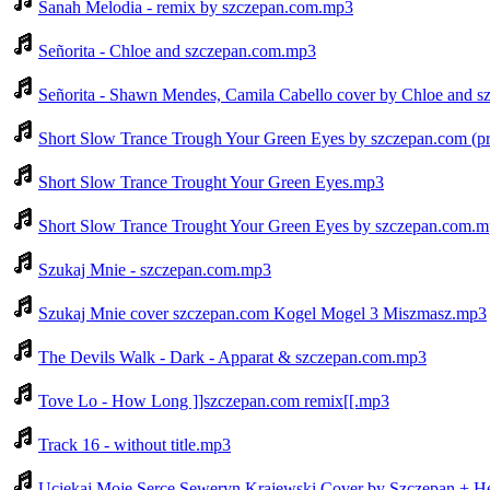
Sanah Melodia - remix by szczepan.com.mp3
Señorita - Chloe and szczepan.com.mp3
Señorita - Shawn Mendes, Camila Cabello cover by Chloe and s
Short Slow Trance Trough Your Green Eyes by szczepan.com (pr
Short Slow Trance Trought Your Green Eyes.mp3
Short Slow Trance Trought Your Green Eyes by szczepan.com.
Szukaj Mnie - szczepan.com.mp3
Szukaj Mnie cover szczepan.com Kogel Mogel 3 Miszmasz.mp3
The Devils Walk - Dark - Apparat & szczepan.com.mp3
Tove Lo - How Long ]]szczepan.com remix[[.mp3
Track 16 - without title.mp3
Uciekaj Moje Serce Seweryn Krajewski Cover by Szczepan + H