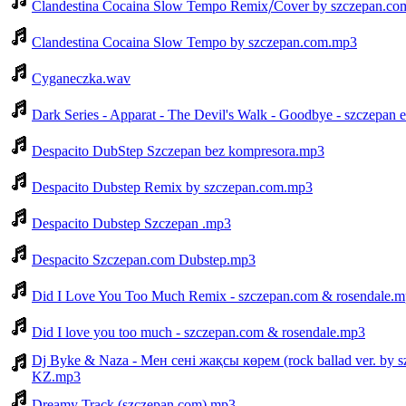
Clandestina Cocaina Slow Tempo Remix⧸Cover by szczepan.c
Clandestina Cocaina Slow Tempo by szczepan.com.mp3
Cyganeczka.wav
Dark Series - Apparat - The Devil's Walk - Goodbye - szczepan e
Despacito DubStep Szczepan bez kompresora.mp3
Despacito Dubstep Remix by szczepan.com.mp3
Despacito Dubstep Szczepan .mp3
Despacito Szczepan.com Dubstep.mp3
Did I Love You Too Much Remix - szczepan.com & rosendale.
Did I love you too much - szczepan.com & rosendale.mp3
Dj Byke & Naza - Мен сені жақсы көрем (rock ballad ver. b
KZ.mp3
Dreamy Track (szczepan.com).mp3