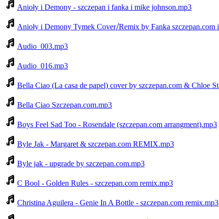
Anioły i Demony - szczepan i fanka i mike johnson.mp3
Anioły i Demony Tymek Cover⧸Remix by Fanka szczepan.com 
Audio_003.mp3
Audio_016.mp3
Bella Ciao (La casa de papel) cover by szczepan.com & Chloe St
Bella Ciao Szczepan.com.mp3
Boys Feel Sad Too - Rosendale (szczepan.com arrangment).mp3
Byle Jak - Margaret & szczepan.com REMIX.mp3
Byle jak - upgrade by szczepan.com.mp3
C Bool - Golden Rules - szczepan.com remix.mp3
Christina Aguilera - Genie In A Bottle - szczepan.com remix.mp3