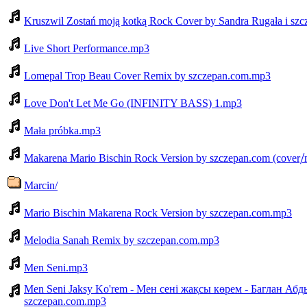
Kruszwil Zostań moją kotką Rock Cover by Sandra Rugała i sz
Live Short Performance.mp3
Lomepal Trop Beau Cover Remix by szczepan.com.mp3
Love Don't Let Me Go (INFINITY BASS) 1.mp3
Mała próbka.mp3
Makarena Mario Bischin Rock Version by szczepan.com (cover
Marcin/
Mario Bischin Makarena Rock Version by szczepan.com.mp3
Melodia Sanah Remix by szczepan.com.mp3
Men Seni.mp3
Men Seni Jaksy Ko'rem - Мен сені жақсы көрем - Баглан А
szczepan.com.mp3