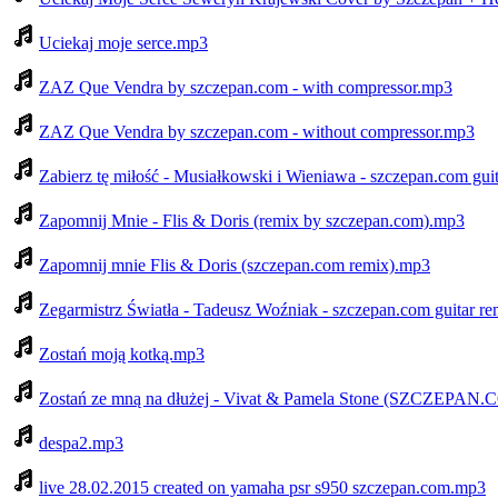
Uciekaj moje serce.mp3
ZAZ Que Vendra by szczepan.com - with compressor.mp3
ZAZ Que Vendra by szczepan.com - without compressor.mp3
Zabierz tę miłość - Musiałkowski i Wieniawa - szczepan.com gui
Zapomnij Mnie - Flis & Doris (remix by szczepan.com).mp3
Zapomnij mnie Flis & Doris (szczepan.com remix).mp3
Zegarmistrz Światła - Tadeusz Woźniak - szczepan.com guitar r
Zostań moją kotką.mp3
Zostań ze mną na dłużej - Vivat & Pamela Stone (SZCZEPA
despa2.mp3
live 28.02.2015 created on yamaha psr s950 szczepan.com.mp3