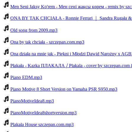
Men Seni Jaksy Ko'rem - Мен сені жақсы көрем - remix by sz
ONA BY TAK CHCIAŁA - Ronnie Ferrari ｜ Sandra Rugała
Old song from 2009.mp3
Ona by tak chciała - szczepan.com.mp3
Ona działa na mnie jak - Piękni i Młodzi Dawid Narożny x AG
Płakała - Kazka ПЛАКАЛА ⧸ Plakala - cover by szczepan.com 
Piano EDM.mp3
Piano Motive 8 Short Version on Yamaha PSR S950.mp3
PianoMotiveIdea8.mp3
PianoMotiveIdea8shortversion.mp3
Plakala House szczepan.com.mp3