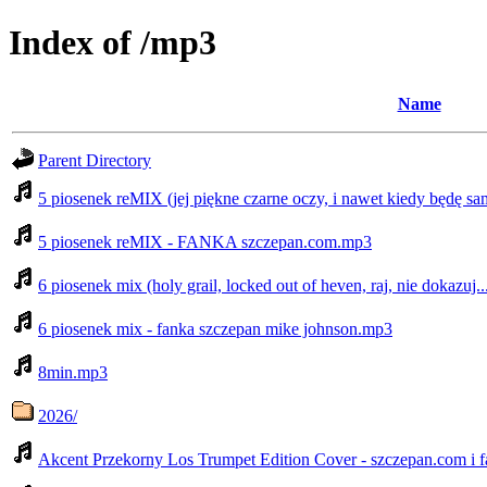
Index of /mp3
Name
Parent Directory
5 piosenek reMIX (jej piękne czarne oczy, i nawet kiedy będę s
5 piosenek reMIX - FANKA szczepan.com.mp3
6 piosenek mix (holy grail, locked out of heven, raj, nie dokazu
6 piosenek mix - fanka szczepan mike johnson.mp3
8min.mp3
2026/
Akcent Przekorny Los Trumpet Edition Cover - szczepan.com i 